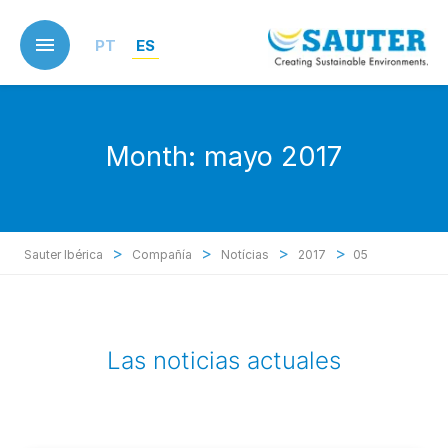
Skip
to
PT
ES
main
content
Month:
mayo 2017
>
>
>
>
Sauter Ibérica
Compañía
Notícias
2017
05
Las noticias actuales