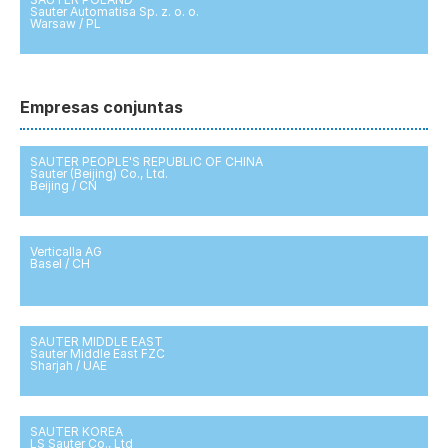
Sauter Automatisa Sp. z. o. o.
Warsaw / PL
Empresas conjuntas
SAUTER PEOPLE'S REPUBLIC OF CHINA
Sauter (Beijing) Co., Ltd.
Beijing / CN
Verticalla AG
Basel / CH
SAUTER MIDDLE EAST
Sauter Middle East FZC
Sharjah / UAE
SAUTER KOREA
LS Sauter Co., Ltd