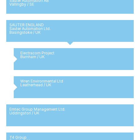
Sauter Automation AB
Vällingby / SE
SAUTER ENGLAND
Sauter Automation Ltd.
Basingstoke / UK
Electracom Project
Burnham / UK
Wren Environmental Ltd
Leatherhead / UK
Emtec Group Management Ltd.
Uddingston / UK
T4 Group