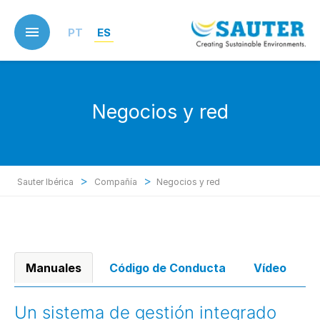
Skip
to
PT
ES
main
content
Negocios y red
>
>
Sauter Ibérica
Compañía
Negocios y red
Manuales
Código de Conducta
Vídeo
Un sistema de gestión integrado