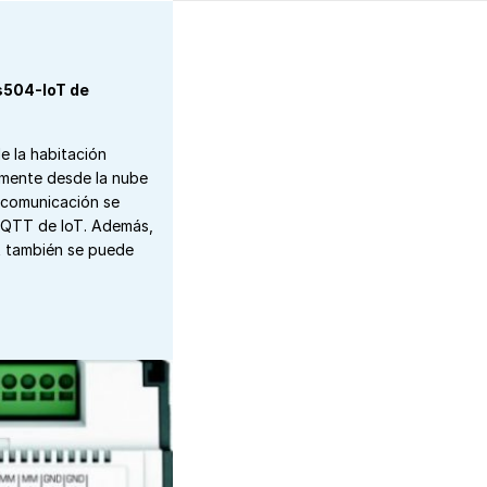
s504-IoT de
e la habitación
amente desde la nube
a comunicación se
 MQTT de IoT. Además,
t también se puede