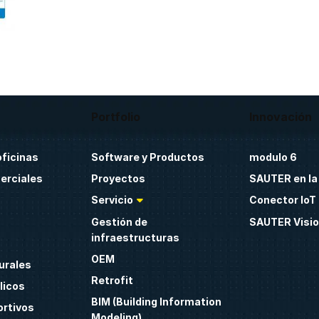
Portfolio
Innovación
oficinas
Software y Productos
modulo 6
erciales
Proyectos
SAUTER en la
Servicio
Conector IoT 
Gestión de
SAUTER Visio
infraestructuras
OEM
urales
Retrofit
licos
BIM (Building Information
ortivos
Modeling)