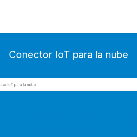
Conector IoT para la nube
tor IoT para la nube
a estación BACnet y MQTT para acc
nube fácilmente,