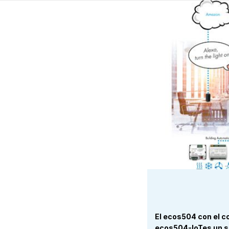
El ecos504 con el c
ecos504-IoTes un s