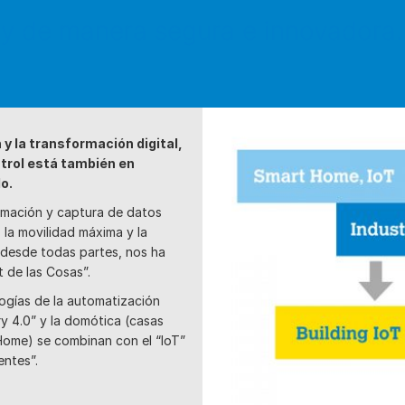
y de manera segura e innovadora.
n y la transformación digital,
ntrol está también en
o.
rmación y captura de datos
 la movilidad máxima y la
desde todas partes, nos ha
t de las Cosas”.
ogías de la automatización
ry 4.0” y la domótica (casas
Home) se combinan con el “IoT”
entes”.