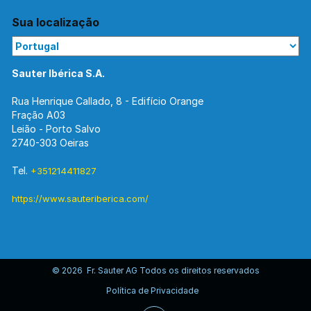
ES
PT
ES
PT
ES
PT
ES
PT
Sua localização
ES
PT
ES
PT
ES
PT
ES
PT
ES
PT
ES
PT
ES
PT
ES
PT
Sauter Ibérica S.A.
ES
PT
ES
PT
ES
PT
ES
PT
ES
PT
ES
PT
ES
PT
ES
PT
Rua Henrique Callado, 8 - Edifício Orange
Fração A03
ES
PT
ES
PT
ES
PT
ES
PT
Leião - Porto Salvo
ES
PT
ES
PT
ES
PT
ES
PT
2740-303 Oeiras
ES
PT
ES
PT
ES
PT
ES
PT
Tel.
+351214411827
ES
PT
ES
PT
ES
PT
ES
PT
https://www.sauteriberica.com/
ES
PT
ES
PT
ES
PT
ES
PT
ES
PT
ES
PT
ES
PT
ES
PT
ES
PT
ES
PT
ES
PT
ES
PT
ES
PT
ES
PT
ES
PT
ES
PT
© 2026 Fr. Sauter AG Todos os direitos reservados
ES
PT
ES
PT
ES
PT
ES
PT
Política de Privacidade
ES
PT
ES
PT
ES
PT
ES
PT