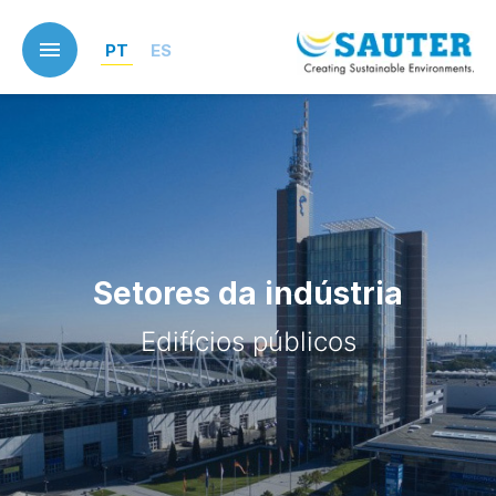
Skip
to
PT
ES
main
content
Setores da indústria
Edifícios públicos