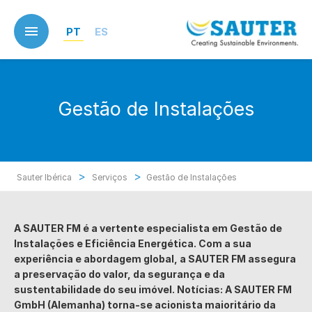
Skip
to
PT
ES
main
content
Gestão de Instalações
>
>
Sauter Ibérica
Serviços
Gestão de Instalações
A SAUTER FM é a vertente especialista em Gestão de
Instalações e Eficiência Energética. Com a sua
experiência e abordagem global, a SAUTER FM assegura
a preservação do valor, da
segurança e da
sustentabilidade do seu imóvel. Notícias: A SAUTER FM
GmbH (Alemanha) torna-se acionista maioritário da