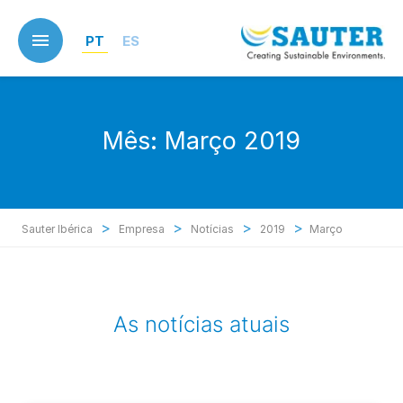
Skip
to
PT
ES
main
content
Mês:
Março 2019
>
>
>
>
Sauter Ibérica
Empresa
Notícias
2019
Março
As notícias atuais