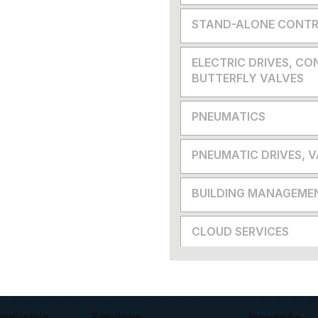
STAND-ALONE CONTR
ELECTRIC DRIVES, CO
BUTTERFLY VALVES
PNEUMATICS
PNEUMATIC DRIVES, 
BUILDING MANAGEME
CLOUD SERVICES
indústria
Serviços
Inovação