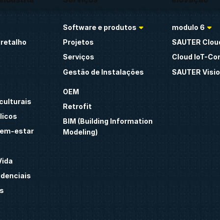
Software e produtos
modulo 6
retalho
Projetos
SAUTER Clou
Serviços
Cloud IoT-Co
Gestão de Instalações
SAUTER Visio
OEM
culturais
Retrofit
licos
BIM (Building Information
bem-estar
Modeling)
Vida
idenciais
s