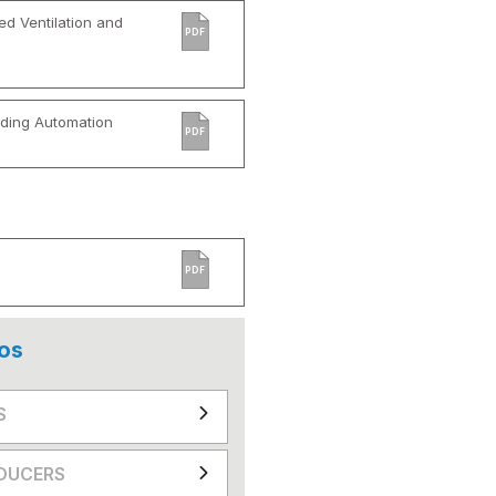
d Ventilation and
PDF
ilding Automation
PDF
PDF
os
S
DUCERS