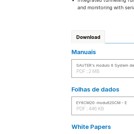
Integrated tunnelling fu
and monitoring with ser
Download
Manuais
SAUTER's modulo 6 System des
PDF : 2 MB
Folhas de dados
EY6CM20: modu620CM - E
PDF : 446 KB
White Papers