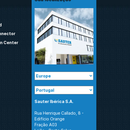
d
nnector
n Center
Sauter Ibérica S.A.
Rua Henrique Callado, 8 -
Edifício Orange
Fração A03