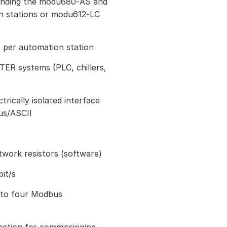
tending the modu680‑AS and
 stations or modu612‑LC
 per automation station
ER systems (PLC, chillers,
trically isolated interface
s/ASCII
work resistors (software)
it/s
 to four Modbus