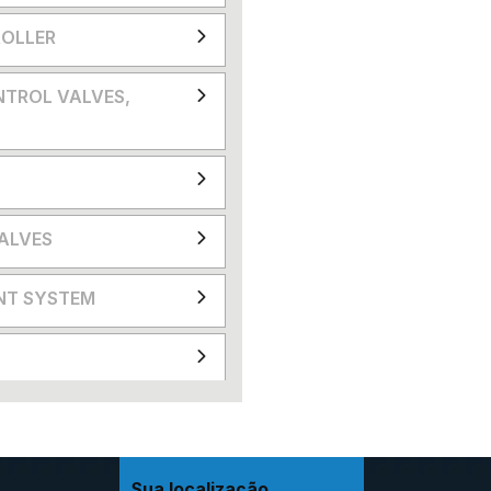
OLLER
NTROL VALVES,
VALVES
NT SYSTEM
Sua localização