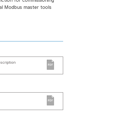
nction for commissioning
ial Modbus master tools
cription
PDF
PDF