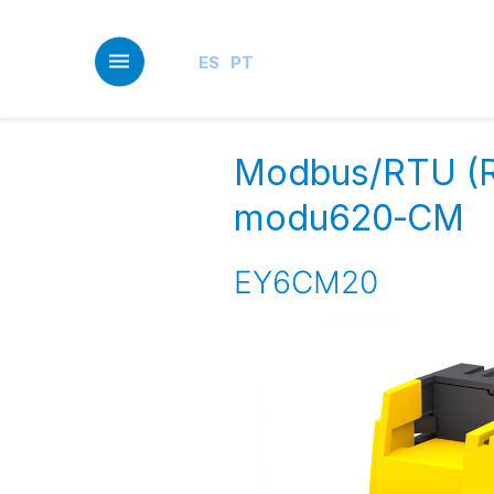
Skip
to
main
ES
PT
content
Modbus/RTU (R
modu620‑CM
EY6CM20