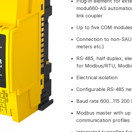
Plug-in element for ex
modu660‑AS automation
link coupler
Up to five COM modules
Connection to non-SAUT
meters etc.)
RS-485, half duplex, elec
for Modbus/RTU, Modbu
Electrical isolation
Configurable RS-485 net
Baud rate 600…115 200 b
Modbus master with up
communication profiles