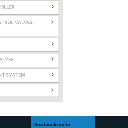
OLLER
NTROL VALVES,
VALVES
NT SYSTEM
Sua localização