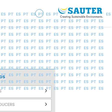
ES
PT
ES
PT
ES
PT
ES
PT
ES
PT
ES
PT
ES
PT
ES
PT
ES
PT
ES
PT
ES
PT
ES
PT
ES
PT
ES
PT
ES
PT
ES
PT
ES
PT
ES
PT
ES
PT
ES
PT
ES
PT
ES
PT
ES
PT
ES
PT
ES
PT
ES
PT
ES
PT
ES
PT
ES
PT
ES
PT
ES
PT
ES
PT
ES
PT
ES
PT
ES
PT
ES
PT
ES
PT
ES
PT
ES
PT
ES
PT
ES
PT
ES
PT
ES
PT
ES
PT
ES
PT
ES
PT
ES
PT
ES
PT
ES
PT
ES
PT
ES
PT
ES
PT
ES
PT
ES
PT
ES
PT
ES
PT
ES
PT
ES
PT
ES
PT
ES
PT
ES
PT
ES
PT
ES
PT
ES
PT
ES
PT
ES
PT
ES
PT
ES
PT
ES
PT
ES
PT
ES
os
PT
ES
PT
ES
PT
ES
PT
ES
PT
ES
PT
ES
PT
ES
PT
ES
PT
ES
PT
ES
PT
ES
PT
ES
PT
ES
PT
ES
S
DUCERS