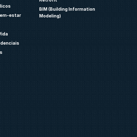
licos
BIM (Building Information
bem-estar
Modeling)
Vida
idenciais
s