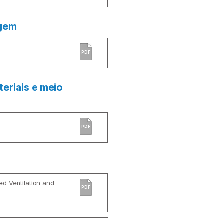
agem
PDF
eriais e meio
PDF
d Ventilation and
PDF