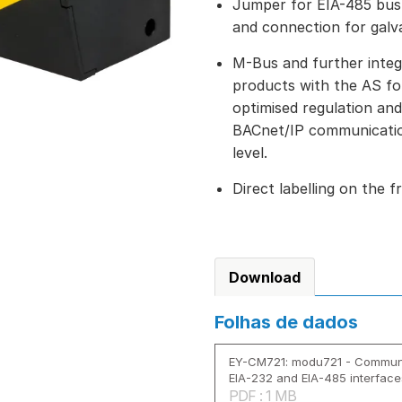
Jumper for EIA-485 bus 
and connection for galva
M-Bus and further integ
products with the AS fo
optimised regulation and
BACnet/IP communicati
level.
Direct labelling on the f
Download
Folhas de dados
EY-CM721: modu721 - Communi
EIA-232 and EIA-485 interface
PDF : 1 MB