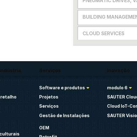
PNEUMATIC DRIVES, 
BUILDING MANAGEME
CLOUD SERVICES
indústria
Serviços
Inovação
Software e produtos
modulo 6
retalho
Projetos
SAUTER Clou
Serviços
Cloud IoT-Co
Gestão de Instalações
SAUTER Visio
OEM
culturais
Retrofit