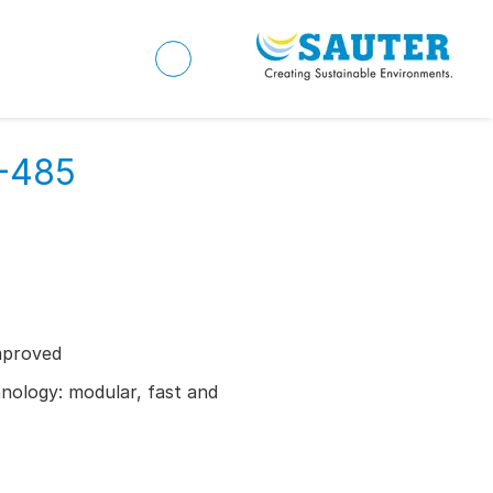
A-485
mproved
ology: modular, fast and