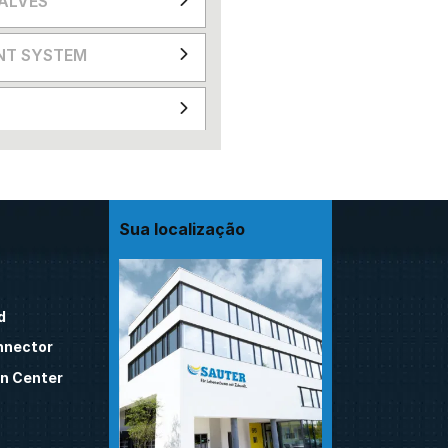
VALVES
NT SYSTEM
Sua localização
d
nnector
n Center